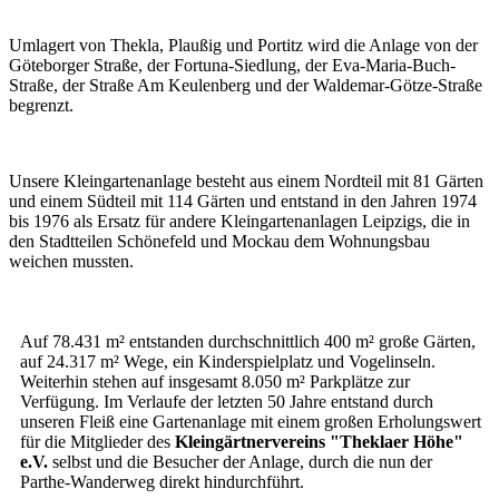
Umlagert von Thekla, Plaußig und Portitz wird die Anlage von der
Göteborger Straße, der Fortuna-Siedlung, der Eva-Maria-Buch-
Straße, der Straße Am Keulenberg und der Waldemar-Götze-Straße
begrenzt.
Unsere Kleingartenanlage besteht aus einem Nordteil mit 81 Gärten
und einem Südteil mit 114 Gärten und entstand in den Jahren 1974
bis 1976 als Ersatz für andere Kleingartenanlagen Leipzigs, die in
den Stadtteilen Schönefeld und Mockau dem Wohnungsbau
weichen mussten.
Auf 78.431 m² entstanden durchschnittlich 400 m² große Gärten,
auf 24.317 m² Wege, ein Kinderspielplatz und Vogelinseln.
Weiterhin stehen auf insgesamt 8.050 m² Parkplätze zur
Verfügung. Im Verlaufe der letzten 50 Jahre entstand durch
unseren Fleiß eine Gartenanlage mit einem großen Erholungswert
für die Mitglieder des
Kleingärtnervereins "Theklaer Höhe"
e.V.
selbst und die Besucher der Anlage, durch die nun der
Parthe-Wanderweg direkt hindurchführt.