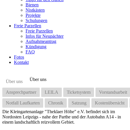
Bienen
Nistkästen
Projekte
Schulungen
Freie Parzellen
Freie Parzellen
Infos für Neupächter
Aufnahmeantrag
Kündigung
FAQ
Fotos
Kontakt
Über uns
Über uns
Ansprechpartner
LEILA
Ticketsystem
Vorstandsarbeit
Notfall Laufkarten
Chronik
Satzung
Kostenübersicht
Die Kleingartenanlage "Theklaer Höhe" e.V. befindet sich im
Nordosten Leipzigs - nahe der Parthe und der Autobahn A14 - in
einem landschaftlich reizvollem Gebiet.