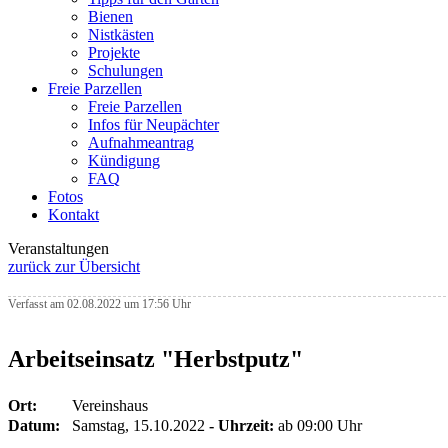
Bienen
Nistkästen
Projekte
Schulungen
Freie Parzellen
Freie Parzellen
Infos für Neupächter
Aufnahmeantrag
Kündigung
FAQ
Fotos
Kontakt
Veranstaltungen
zurück zur Übersicht
Verfasst am 02.08.2022 um 17:56 Uhr
Arbeitseinsatz "Herbstputz"
Ort:
Vereinshaus
Datum:
Samstag, 15.10.2022
- Uhrzeit:
ab 09:00 Uhr